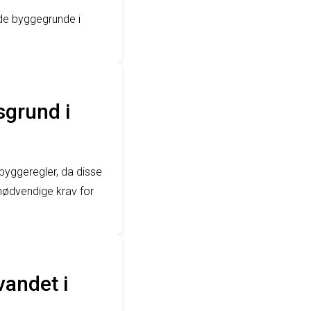
nde byggegrunde i
sgrund i
 byggeregler, da disse
 nødvendige krav for
vandet i