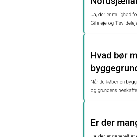
Nordsjælla
Ja, der er mulighed f
Gilleleje og Tisvildel
Hvad bør m
byggegrund
Når du køber en byggeg
og grundens beskaffen
Er der mang
Ja, der er generelt e