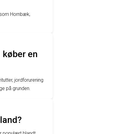
er som Hornbæk,
 køber en
tutter, jordforurening
gge på grunden.
lland?
er populært blandt