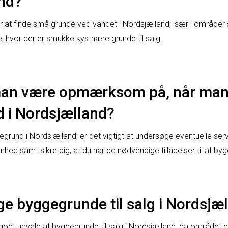
nd?
or at finde små grunde ved vandet i Nordsjælland, især i områd
eje, hvor der er smukke kystnære grunde til salg.
an være opmærksom på, når man
 i Nordsjælland?
rund i Nordsjælland, er det vigtigt at undersøge eventuelle servi
hed samt sikre dig, at du har de nødvendige tilladelser til at by
e byggegrunde til salg i Nordsjæ
t godt udvalg af byggegrunde til salg i Nordsjælland, da området 