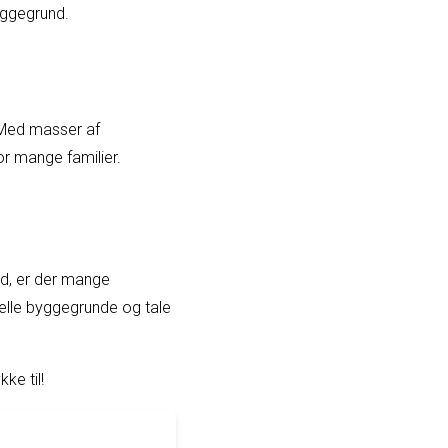
yggegrund.
 Med masser af
or mange familier.
and, er der mange
elle byggegrunde og tale
e til!