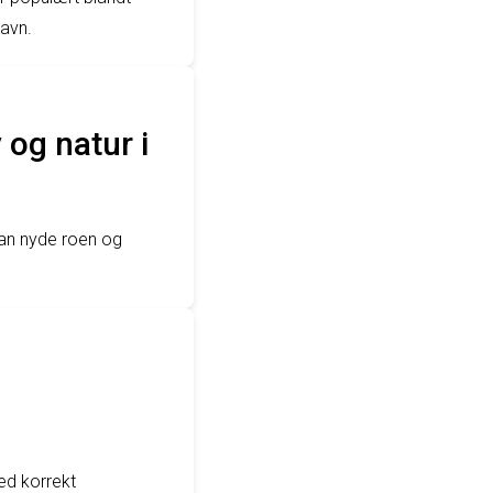
avn.
og natur i
kan nyde roen og
med korrekt