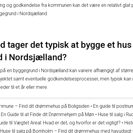
ng og godkendelse fra kommunen kan det være en relativt glat pr
ggegrund i Nordsjælland.
id tager det typisk at bygge et hus
 i Nordsjælland?
 på en byggegrund i Nordsjælland kan variere afhængigt af størr
ojektet samt eventuelle godkendelsesprocesser, men typisk kan
der til et år eller mere.
Kommune – Find dit drømmehus på Boligsiden
•
En guide til postnu
: En Guide til at Finde dit Drømmehjem på Møn
•
Huse til salg i Ru
uide til Vægtet Areal: Hvad er det, og hvorfor er det vigtigt?
•
Hist
•
Huse til salg på Bornholm – Find dit drømmehus med havudsigt