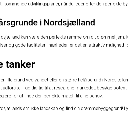
vt. kommende udviklingsplaner, når du leder efter den perfekte b
lårsgrunde i Nordsjælland
Nordsjælland kan være den perfekte ramme om dit drømmehjem.
lser og gode faciliteter i nærheden er det en attraktiv mulighed f
e tanker
en lille grund ved vandet eller en større helårsgrund i Nordsjæll
udforske. Tag dig tid til at researche markedet, besøge potenti
re for at finde den perfekte match til dine behov.
rdsjællands smukke landskab og find din drømmebyggegrund! Lykk