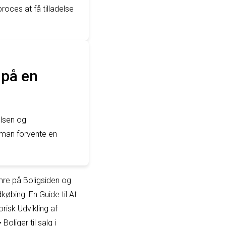
oces at få tilladelse
 på en
elsen og
 man forvente en
mre på Boligsiden og
dkøbing: En Guide til At
orisk Udvikling af
•
Boliger til salg i