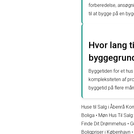
forberedelse, ansøgni
til at bygge på en by
Hvor lang t
byggegrund
Byggetiden for et hus
kompleksiteten af pr
byggetid på flere måne
Huse til Salg i Åbenrå 
Boliga
•
Møn Hus Til Salg
Finde Dit Drømmehus
•
G
Boligpriser i København