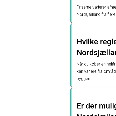
Priserne varierer afh
Nordsjælland fra fler
Hvilke regl
Nordsjælla
Når du køber en helår
kan variere fra område
byggeri.
Er der muli