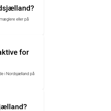
rdsjælland?
smæglere eller på
ktive for
e i Nordsjælland på
jælland?