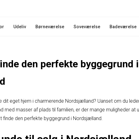
or
Udeliv
Børneværelse
Soveværelse
Badeværelse
 finde den perfekte byggegrund i
nd
it eget hjem i charmerende Nordsjælland? Uanset om du leder ef
nd med masser af plads til familien, er der mange muligheder at u
il at finde den perfekte byggegrund i Nordsjælland.