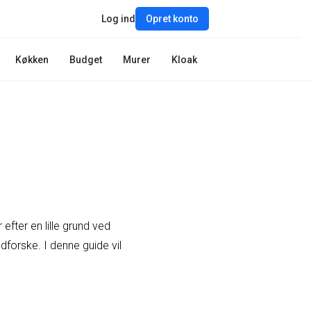
Log ind
Opret konto
Køkken
Budget
Murer
Kloak
ter en lille grund ved
dforske. I denne guide vil