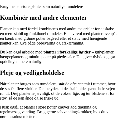
Brug mellemstore planter som naturlige rumdelere
Kombinér med andre elementer
Planter kan med fordel kombineres med andre materialer for at skabe
en mere stabil og funktionel rumdeler. En lav reol med planter ovenpå,
en bænk med grønne potter bagved eller et stativ med hængende
planter kan give både opbevaring og afskærmning.
Du kan også arbejde med
planter i forskellige højder
– gulvplanter,
hængeplanter og mindre potter på piedestaler. Det giver dybde og gør
opdelingen mere naturlig.
Pleje og vedligeholdelse
Når planter bruges som rumdelere, står de ofte centralt i rummet, hvor
de ses fra flere vinkler. Det betyder, at de skal holdes pæne hele vejen
rundt. Drej planterne jævnligt, så de vokser lige, og tør bladene af for
støv, så de kan ånde og se friske ud.
Husk også, at planter i store potter kræver god dræning og
regelmæssig vanding. Brug gerne selvvandingskrukker, hvis du vil
gøre pasningen lettere.