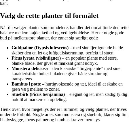
kan.
Vælg de rette planter til formålet
Når du vælger planter som rumdelere, handler det om at finde den rette
balance mellem højde, tæthed og vedligeholdelse. Her er nogle gode
bud på mellemstore planter, der egner sig særligt godt:
Guldpalme (Dypsis lutescens)
– med sine fjerlignende blade
skaber den en let og luftig afskærmning, perfekt til stuen.
Ficus lyrata (violinfigner)
– en populær plante med store,
blanke blade, der giver et markant grønt udtryk.
Monstera deliciosa
– den klassiske “fingerplante” med sine
karakteristiske huller i bladene giver både struktur og
transparens.
Bambus i potte
– hurtigvoksende og tæt, ideel til at skabe en
grøn væg mellem to zoner.
Stuebirk (Ficus benjamina)
– elegant og let, men stadig fyldig
nok til at markere en opdeling.
Tænk over, hvor meget lys der er i rummet, og vælg planter, der trives
under de forhold. Nogle arter, som monstera og stuebirk, klarer sig fint
i halvskygge, mens palmer og bambus kræver mere lys.