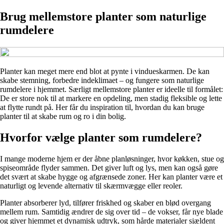
Brug mellemstore planter som naturlige
rumdelere
Planter kan meget mere end blot at pynte i vindueskarmen. De kan
skabe stemning, forbedre indeklimaet – og fungere som naturlige
rumdelere i hjemmet. Særligt mellemstore planter er ideelle til formålet:
De er store nok til at markere en opdeling, men stadig fleksible og lette
at flytte rundt på. Her får du inspiration til, hvordan du kan bruge
planter til at skabe rum og ro i din bolig.
Hvorfor vælge planter som rumdelere?
I mange moderne hjem er der åbne planløsninger, hvor køkken, stue og
spiseområde flyder sammen. Det giver luft og lys, men kan også gøre
det svært at skabe hygge og afgrænsede zoner. Her kan planter være et
naturligt og levende alternativ til skærmvægge eller reoler.
Planter absorberer lyd, tilfører friskhed og skaber en blød overgang
mellem rum. Samtidig ændrer de sig over tid – de vokser, får nye blade
og giver hjemmet et dynamisk udtryk, som hårde materialer sjældent