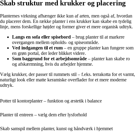
Skab struktur med krukker og placering
Planternes virkning afhænger ikke kun af arten, men også af, hvordan
du placerer dem. En række planter i ens krukker kan skabe en tydelig
linje, mens forskellige højder og former giver et mere organisk udtryk.
Langs en sofa eller spisebord
– brug planter til at markere
overgangen mellem opholds- og spiseområde.
Ved indgangen til et rum
– en gruppe planter kan fungere som
en grøn portal, der leder blikket videre.
Som baggrund for et arbejdsområde
– planter kan skabe ro
og afskærmning, hvis du arbejder hjemme.
Vælg krukker, der passer til rummets stil – f.eks. terrakotta for et varmt,
naturligt look eller matte keramiske overflader for et mere moderne
udtryk.
Potter til kontorplanter – funktion og æstetik i balance
Planter til entreen – vælg dem efter lysforhold
Skab samspil mellem planter, kunst og håndværk i hjemmet