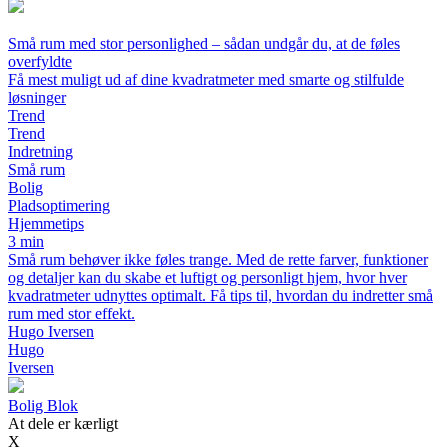
Små rum med stor personlighed – sådan undgår du, at de føles
overfyldte
Få mest muligt ud af dine kvadratmeter med smarte og stilfulde
løsninger
Trend
Trend
Indretning
Små rum
Bolig
Pladsoptimering
Hjemmetips
3 min
Små rum behøver ikke føles trange. Med de rette farver, funktioner
og detaljer kan du skabe et luftigt og personligt hjem, hvor hver
kvadratmeter udnyttes optimalt. Få tips til, hvordan du indretter små
rum med stor effekt.
Hugo Iversen
Hugo
Iversen
Bolig Blok
At dele er kærligt
X