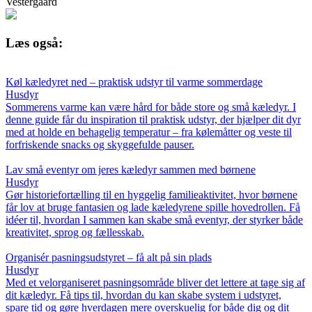
Vestergaard
Læs også:
Køl kæledyret ned – praktisk udstyr til varme sommerdage
Husdyr
Sommerens varme kan være hård for både store og små kæledyr. I
denne guide får du inspiration til praktisk udstyr, der hjælper dit dyr
med at holde en behagelig temperatur – fra kølemåtter og veste til
forfriskende snacks og skyggefulde pauser.
Lav små eventyr om jeres kæledyr sammen med børnene
Husdyr
Gør historiefortælling til en hyggelig familieaktivitet, hvor børnene
får lov at bruge fantasien og lade kæledyrene spille hovedrollen. Få
idéer til, hvordan I sammen kan skabe små eventyr, der styrker både
kreativitet, sprog og fællesskab.
Organisér pasningsudstyret – få alt på sin plads
Husdyr
Med et velorganiseret pasningsområde bliver det lettere at tage sig af
dit kæledyr. Få tips til, hvordan du kan skabe system i udstyret,
spare tid og gøre hverdagen mere overskuelig for både dig og dit