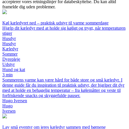
accepterer vores retningslinjer for databeskyttelse. Du kan altid
framelde dig uden problemer.
Køl kæledyret ned – praktisk udstyr til varme sommerdage
Hjælp dit kæledyr med at holde sig køligt og trygt, når temperaturen
stiger
Husdyr
Husdyr
Kæledyr
Sommer
Dyrepleje
Udstyr
Hund og kat
3 min
Sommerens varme kan være hård for både store og små kæledyr. I
denne guide får du inspiration til praktisk udstyr, der hjælper dit dyr
med at holde en behagelig temperatur – fra kølemåtter og veste til
forfriskende snacks og skyggefulde pauser.
Hugo Iversen
Hugo
Iversen
Lav små eventyr om jeres kæledyr sammen med børnene