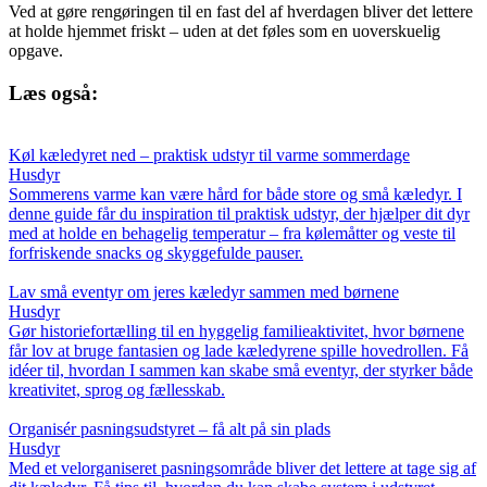
Ved at gøre rengøringen til en fast del af hverdagen bliver det lettere
at holde hjemmet friskt – uden at det føles som en uoverskuelig
opgave.
Læs også:
Køl kæledyret ned – praktisk udstyr til varme sommerdage
Husdyr
Sommerens varme kan være hård for både store og små kæledyr. I
denne guide får du inspiration til praktisk udstyr, der hjælper dit dyr
med at holde en behagelig temperatur – fra kølemåtter og veste til
forfriskende snacks og skyggefulde pauser.
Lav små eventyr om jeres kæledyr sammen med børnene
Husdyr
Gør historiefortælling til en hyggelig familieaktivitet, hvor børnene
får lov at bruge fantasien og lade kæledyrene spille hovedrollen. Få
idéer til, hvordan I sammen kan skabe små eventyr, der styrker både
kreativitet, sprog og fællesskab.
Organisér pasningsudstyret – få alt på sin plads
Husdyr
Med et velorganiseret pasningsområde bliver det lettere at tage sig af