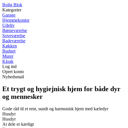
Bolig Blok
Kategorier
Garage
Hjemmekontor
Udeliv
Børneværelse
Soveværelse
Badeværelse
Køkken
Budget
Murer
Kloak
Log ind
Opret konto
Nyhedsmail
Et trygt og hygiejnisk hjem for både dyr
og mennesker
Gode råd til et rent, sundt og harmonisk hjem med kæledyr
Husdyr
Husdyr
At dele er kærligt