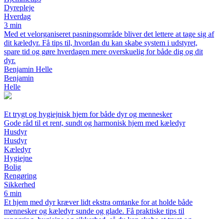
Dyrepleje
Hverdag
3 min
Med et velorganiseret pasningsområde bliver det lettere at tage sig af
dit kæledyr. Få tips til, hvordan du kan skabe system i udstyret,
spare tid og gøre hverdagen mere overskuelig for både dig og dit
dyr.
Benjamin Helle
Benjamin
Helle
Et trygt og hygiejnisk hjem for både dyr og mennesker
Gode råd til et rent, sundt og harmonisk hjem med kæledyr
Husdyr
Husdyr
Kæledyr
Hygiejne
Bolig
Rengøring
Sikkerhed
6 min
Et hjem med dyr kræver lidt ekstra omtanke for at holde både
mennesker og kæledyr sunde og glade. Få praktiske tips til