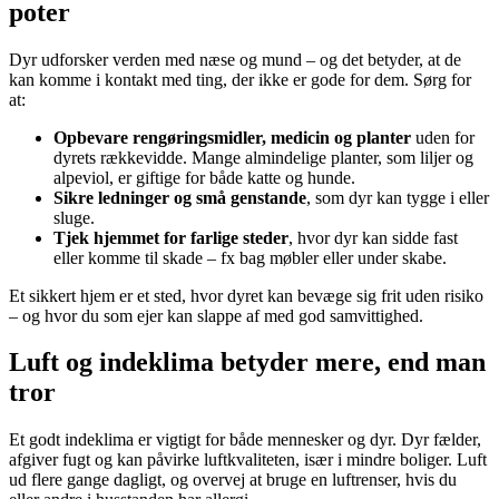
poter
Dyr udforsker verden med næse og mund – og det betyder, at de
kan komme i kontakt med ting, der ikke er gode for dem. Sørg for
at:
Opbevare rengøringsmidler, medicin og planter
uden for
dyrets rækkevidde. Mange almindelige planter, som liljer og
alpeviol, er giftige for både katte og hunde.
Sikre ledninger og små genstande
, som dyr kan tygge i eller
sluge.
Tjek hjemmet for farlige steder
, hvor dyr kan sidde fast
eller komme til skade – fx bag møbler eller under skabe.
Et sikkert hjem er et sted, hvor dyret kan bevæge sig frit uden risiko
– og hvor du som ejer kan slappe af med god samvittighed.
Luft og indeklima betyder mere, end man
tror
Et godt indeklima er vigtigt for både mennesker og dyr. Dyr fælder,
afgiver fugt og kan påvirke luftkvaliteten, især i mindre boliger. Luft
ud flere gange dagligt, og overvej at bruge en luftrenser, hvis du