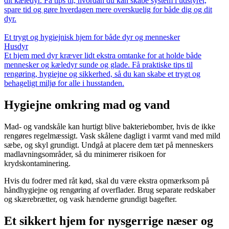
dit kæledyr. Få tips til, hvordan du kan skabe system i udstyret,
spare tid og gøre hverdagen mere overskuelig for både dig og dit
dyr.
Et trygt og hygiejnisk hjem for både dyr og mennesker
Husdyr
Et hjem med dyr kræver lidt ekstra omtanke for at holde både
mennesker og kæledyr sunde og glade. Få praktiske tips til
rengøring, hygiejne og sikkerhed, så du kan skabe et trygt og
behageligt miljø for alle i husstanden.
Hygiejne omkring mad og vand
Mad- og vandskåle kan hurtigt blive bakteriebomber, hvis de ikke
rengøres regelmæssigt. Vask skålene dagligt i varmt vand med mild
sæbe, og skyl grundigt. Undgå at placere dem tæt på menneskers
madlavningsområder, så du minimerer risikoen for
krydskontaminering.
Hvis du fodrer med råt kød, skal du være ekstra opmærksom på
håndhygiejne og rengøring af overflader. Brug separate redskaber
og skærebrætter, og vask hænderne grundigt bagefter.
Et sikkert hjem for nysgerrige næser og