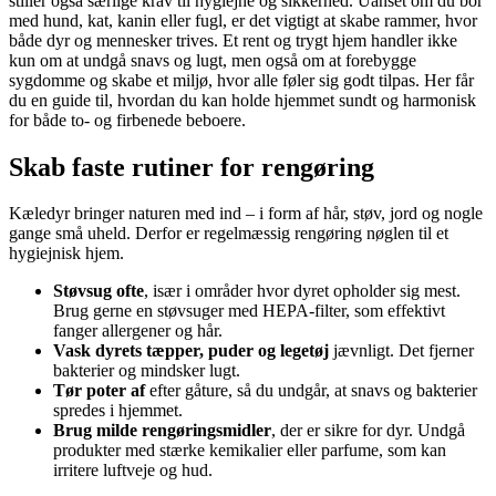
stiller også særlige krav til hygiejne og sikkerhed. Uanset om du bor
med hund, kat, kanin eller fugl, er det vigtigt at skabe rammer, hvor
både dyr og mennesker trives. Et rent og trygt hjem handler ikke
kun om at undgå snavs og lugt, men også om at forebygge
sygdomme og skabe et miljø, hvor alle føler sig godt tilpas. Her får
du en guide til, hvordan du kan holde hjemmet sundt og harmonisk
for både to- og firbenede beboere.
Skab faste rutiner for rengøring
Kæledyr bringer naturen med ind – i form af hår, støv, jord og nogle
gange små uheld. Derfor er regelmæssig rengøring nøglen til et
hygiejnisk hjem.
Støvsug ofte
, især i områder hvor dyret opholder sig mest.
Brug gerne en støvsuger med HEPA-filter, som effektivt
fanger allergener og hår.
Vask dyrets tæpper, puder og legetøj
jævnligt. Det fjerner
bakterier og mindsker lugt.
Tør poter af
efter gåture, så du undgår, at snavs og bakterier
spredes i hjemmet.
Brug milde rengøringsmidler
, der er sikre for dyr. Undgå
produkter med stærke kemikalier eller parfume, som kan
irritere luftveje og hud.