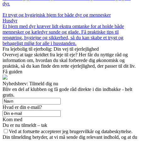
dyr.
Et trygt og hygiejnisk hjem for både dyr og mennesker
Husdyr
Et hjem med dyr kræver lidt ekstra omtanke for at holde både
mennesker og kæledyr sunde og glade. Få praktiske tips til
rengøring, hygiejne og sikkerhed, så du kan skabe et trygt og
behageligt miljø for alle i husstanden.
Fra lejebolig til ejerbolig: Din vej til ejerlejlighed
Overvej at tage skridtet fra leje til eje? Her får du nyttige råd og
information om, hvordan du skal forberede dig økonomisk og
praktisk, så du kan finde den rette ejerlejlighed, der passer til dit liv.
Få guiden
Nyhedsbrev: Tilmeld dig nu
Bliv en del af klubben og få gode råd direkte i din indbakke - helt
gratis.
Hvad er din e-mail?
Kom med
Du er nu tilmeldt – tak
Ved at fortsætte accepterer jeg brugervilkår og databeskyttelse.
Din tilmelding betyder, at vi må sende dig relevant indhold, og at du