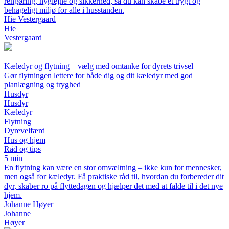
rengøring, hygiejne og sikkerhed, så du kan skabe et trygt og
behageligt miljø for alle i husstanden.
Hie Vestergaard
Hie
Vestergaard
Kæledyr og flytning – vælg med omtanke for dyrets trivsel
Gør flytningen lettere for både dig og dit kæledyr med god
planlægning og tryghed
Husdyr
Husdyr
Kæledyr
Flytning
Dyrevelfærd
Hus og hjem
Råd og tips
5 min
En flytning kan være en stor omvæltning – ikke kun for mennesker,
men også for kæledyr. Få praktiske råd til, hvordan du forbereder dit
dyr, skaber ro på flyttedagen og hjælper det med at falde til i det nye
hjem.
Johanne Høyer
Johanne
Høyer