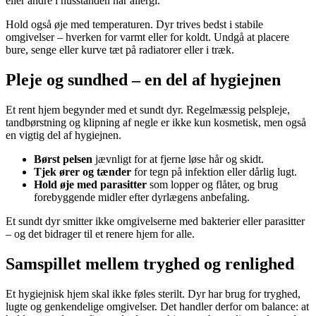
eller andre i husstanden har allergi.
Hold også øje med temperaturen. Dyr trives bedst i stabile
omgivelser – hverken for varmt eller for koldt. Undgå at placere
bure, senge eller kurve tæt på radiatorer eller i træk.
Pleje og sundhed – en del af hygiejnen
Et rent hjem begynder med et sundt dyr. Regelmæssig pelspleje,
tandbørstning og klipning af negle er ikke kun kosmetisk, men også
en vigtig del af hygiejnen.
Børst pelsen
jævnligt for at fjerne løse hår og skidt.
Tjek ører og tænder
for tegn på infektion eller dårlig lugt.
Hold øje med parasitter
som lopper og flåter, og brug
forebyggende midler efter dyrlægens anbefaling.
Et sundt dyr smitter ikke omgivelserne med bakterier eller parasitter
– og det bidrager til et renere hjem for alle.
Samspillet mellem tryghed og renlighed
Et hygiejnisk hjem skal ikke føles sterilt. Dyr har brug for tryghed,
lugte og genkendelige omgivelser. Det handler derfor om balance: at