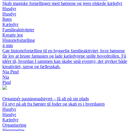
Skab magiske fortællinger med børnene og jeres elskede kæledyr
Husdyr
Husdyr
Børn
Kæledyr
Familieaktiviteter
Kreativ leg
Historiefortælling
4 min
Gør historiefortælling til en hyggelig familieaktivitet, hvor børnene
får lov at bruge fantasien og lade kæledyrene spille hovedrollen. Få
idéer til, hvordan I sammen kan skabe små eventyr, der styrker både
kreativitet, sprog og fællesskab.
Nia Pind
Nia
Pind
Organisér pasningsudstyret – få alt på sin plads
Få styr på alt fra børster til foder og skab ro i hverdagen
Husdyr
Husdyr
Kæledyr
Organisering
Hjemmetips