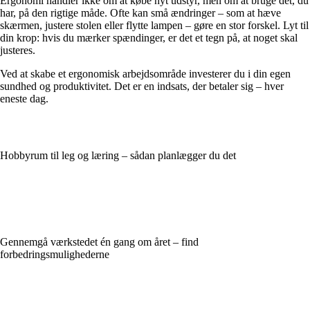
Ergonomi handler ikke om at købe nyt udstyr, men om at bruge det, du
har, på den rigtige måde. Ofte kan små ændringer – som at hæve
skærmen, justere stolen eller flytte lampen – gøre en stor forskel. Lyt til
din krop: hvis du mærker spændinger, er det et tegn på, at noget skal
justeres.
Ved at skabe et ergonomisk arbejdsområde investerer du i din egen
sundhed og produktivitet. Det er en indsats, der betaler sig – hver
eneste dag.
Hobbyrum til leg og læring – sådan planlægger du det
Gennemgå værkstedet én gang om året – find
forbedringsmulighederne