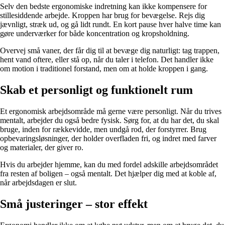
Selv den bedste ergonomiske indretning kan ikke kompensere for
stillesiddende arbejde. Kroppen har brug for bevægelse. Rejs dig
jævnligt, stræk ud, og gå lidt rundt. En kort pause hver halve time kan
gøre underværker for både koncentration og kropsholdning.
Overvej små vaner, der får dig til at bevæge dig naturligt: tag trappen,
hent vand oftere, eller stå op, når du taler i telefon. Det handler ikke
om motion i traditionel forstand, men om at holde kroppen i gang.
Skab et personligt og funktionelt rum
Et ergonomisk arbejdsområde må gerne være personligt. Når du trives
mentalt, arbejder du også bedre fysisk. Sørg for, at du har det, du skal
bruge, inden for rækkevidde, men undgå rod, der forstyrrer. Brug
opbevaringsløsninger, der holder overfladen fri, og indret med farver
og materialer, der giver ro.
Hvis du arbejder hjemme, kan du med fordel adskille arbejdsområdet
fra resten af boligen – også mentalt. Det hjælper dig med at koble af,
når arbejdsdagen er slut.
Små justeringer – stor effekt