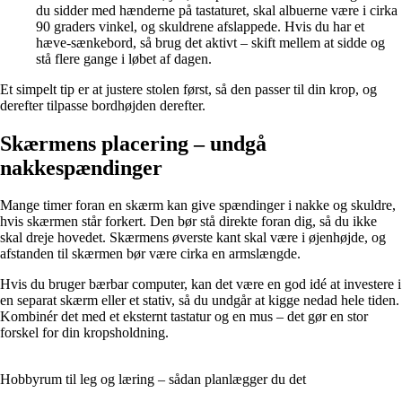
du sidder med hænderne på tastaturet, skal albuerne være i cirka
90 graders vinkel, og skuldrene afslappede. Hvis du har et
hæve-sænkebord, så brug det aktivt – skift mellem at sidde og
stå flere gange i løbet af dagen.
Et simpelt tip er at justere stolen først, så den passer til din krop, og
derefter tilpasse bordhøjden derefter.
Skærmens placering – undgå
nakkespændinger
Mange timer foran en skærm kan give spændinger i nakke og skuldre,
hvis skærmen står forkert. Den bør stå direkte foran dig, så du ikke
skal dreje hovedet. Skærmens øverste kant skal være i øjenhøjde, og
afstanden til skærmen bør være cirka en armslængde.
Hvis du bruger bærbar computer, kan det være en god idé at investere i
en separat skærm eller et stativ, så du undgår at kigge nedad hele tiden.
Kombinér det med et eksternt tastatur og en mus – det gør en stor
forskel for din kropsholdning.
Hobbyrum til leg og læring – sådan planlægger du det