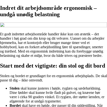
Indret dit arbejdsområde ergonomisk –
undgå unødig belastning
Et godt indrettet arbejdsområde handler ikke kun om æstetik – det
handler i høj grad om din krop og dit velvære. Uanset om du arbejder
hjemmefra, har et kontorjob eller bruger mange timer ved et
hobbybord, kan en forkert arbejdsstilling føre til spændinger, smerter
og træthed. Med en ergonomisk indretning kan du forebygge unødig
belastning og skabe et miljø, hvor du både trives og præsterer bedre.
Start med det vigtigste: din stol og dit bord
Stolen og bordet er grundlaget for en ergonomisk arbejdsplads. De skal
passe til dig – ikke omvendt.
Stolen
skal kunne justeres i højde, ryglæn og sædehældning.
Dine fødder skal kunne hvile fladt på gulvet, og knæene bør
være i cirka 90 graders vinkel. Et ryglæn, der støtter lænden, er
afgørende for at undgå rygsmerter.
Bordet
skal have en højde, der passer til din siddestilling. Når