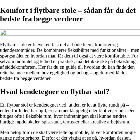
Komfort i flytbare stole – sådan får du det
bedste fra begge verdener
Flytbare stole er blevet en fast del af både hjem, kontorer og
udendørsområder. De kombinerer fleksibilitet med funktionalitet – men
spørgsmålet er, hvordan man får dem til også at være komfortable. For
selvom mobilitet og lethed er praktisk, må det ikke ske på bekostning
af siddekomforten. Her får du en guide til, hvordan du kan finde den
rette balance mellem bevægelighed og behag – og dermed få det
bedste fra begge verdener.
Hvad kendetegner en flytbar stol?
En flytbar stol er kendetegnet ved, at den er let at flytte rundt på –
enten fordi den har hjul, er sammenklappelig eller blot vejer lidt. Den
bruges ofte i fleksible rum, hvor indretningen skal kunne ændres
hurtigt: mødelokaler, spisestuer, terrasser eller kreative arbejdsrum.
Men netop fordi de skal være lette og mobile, bliver komforten nogle
gange nedprioriteret. Derfor er det vigtigt at se på, hvordan design,