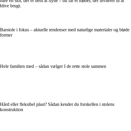
bare en stol, der er nem at flytte – du får et møbel, der inviterer til at
blive brugt.
Barstole i fokus – aktuelle tendenser med naturlige materialer og bløde
former
Hele familien med – sådan vælger I de rette stole sammen
Hård eller fleksibel plast? Sådan kender du forskellen i stolens
konstruktion