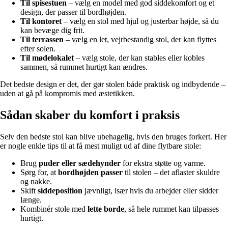
Til spisestuen
– vælg en model med god siddekomfort og et
design, der passer til bordhøjden.
Til kontoret
– vælg en stol med hjul og justerbar højde, så du
kan bevæge dig frit.
Til terrassen
– vælg en let, vejrbestandig stol, der kan flyttes
efter solen.
Til mødelokalet
– vælg stole, der kan stables eller kobles
sammen, så rummet hurtigt kan ændres.
Det bedste design er det, der gør stolen både praktisk og indbydende –
uden at gå på kompromis med æstetikken.
Sådan skaber du komfort i praksis
Selv den bedste stol kan blive ubehagelig, hvis den bruges forkert. Her
er nogle enkle tips til at få mest muligt ud af dine flytbare stole:
Brug
puder eller sædehynder
for ekstra støtte og varme.
Sørg for, at
bordhøjden passer
til stolen – det aflaster skuldre
og nakke.
Skift
siddeposition
jævnligt, især hvis du arbejder eller sidder
længe.
Kombinér stole med
lette borde
, så hele rummet kan tilpasses
hurtigt.