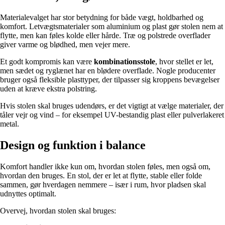
Materialevalget har stor betydning for både vægt, holdbarhed og
komfort. Letvægtsmaterialer som aluminium og plast gør stolen nem at
flytte, men kan føles kolde eller hårde. Træ og polstrede overflader
giver varme og blødhed, men vejer mere.
Et godt kompromis kan være
kombinationsstole
, hvor stellet er let,
men sædet og ryglænet har en blødere overflade. Nogle producenter
bruger også fleksible plasttyper, der tilpasser sig kroppens bevægelser
uden at kræve ekstra polstring.
Hvis stolen skal bruges udendørs, er det vigtigt at vælge materialer, der
tåler vejr og vind – for eksempel UV-bestandig plast eller pulverlakeret
metal.
Design og funktion i balance
Komfort handler ikke kun om, hvordan stolen føles, men også om,
hvordan den bruges. En stol, der er let at flytte, stable eller folde
sammen, gør hverdagen nemmere – især i rum, hvor pladsen skal
udnyttes optimalt.
Overvej, hvordan stolen skal bruges: