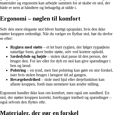
materialer og ergonomi kan arbejde sammen for at skabe en stol, der
både er nem at håndtere og behagelig at sidde i.
Ergonomi – nøglen til komfort
Selv den mest elegante stol bliver hurtigt upopulær, hvis den ikke
støtter kroppen ordentligt. Når du vælger en flytbar stol, bør du derfor
se efter:
Ryglæn med støtte
– et let buet ryglæn, der følger rygsøjlens
naturlige form, giver bedre støtte, selv ved kortere ophold.
Sædedybde og højde
– stolen skal passe til den person, der
bruger den. For lav eller for dyb en stol kan give spændinger i
ben og lænd.
Polstring
– en tynd, men fast polstring kan gøre en stor forskel,
især hvis stolen bruges i længere tid ad gangen.
Bevægelsesfrihed
– stole med hjul eller drejefunktion kan
aflaste kroppen, fordi man nemmere kan ændre stilling.
Ergonomi handler ikke kun om komfort, men også om sundhed. En
stol, der støtter kroppen korrekt, forebygger træthed og spændinger –
også selvom den flyttes ofte.
Materialer, der gør en forskel