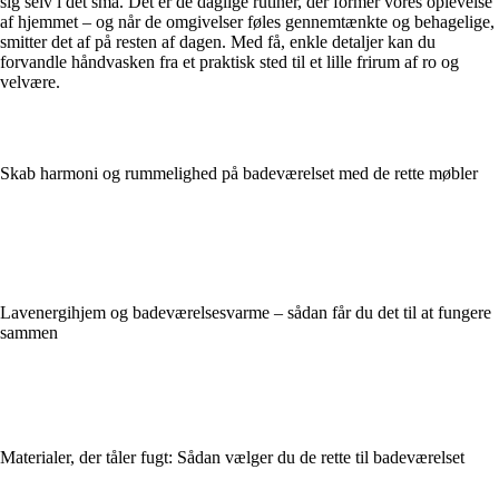
sig selv i det små. Det er de daglige rutiner, der former vores oplevelse
af hjemmet – og når de omgivelser føles gennemtænkte og behagelige,
smitter det af på resten af dagen. Med få, enkle detaljer kan du
forvandle håndvasken fra et praktisk sted til et lille frirum af ro og
velvære.
Skab harmoni og rummelighed på badeværelset med de rette møbler
Lavenergihjem og badeværelsesvarme – sådan får du det til at fungere
sammen
Materialer, der tåler fugt: Sådan vælger du de rette til badeværelset