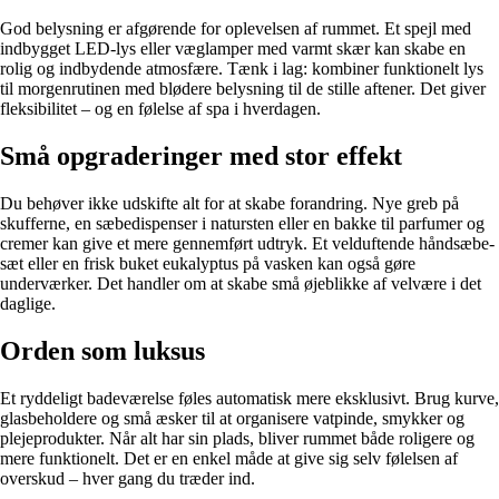
God belysning er afgørende for oplevelsen af rummet. Et spejl med
indbygget LED-lys eller væglamper med varmt skær kan skabe en
rolig og indbydende atmosfære. Tænk i lag: kombiner funktionelt lys
til morgenrutinen med blødere belysning til de stille aftener. Det giver
fleksibilitet – og en følelse af spa i hverdagen.
Små opgraderinger med stor effekt
Du behøver ikke udskifte alt for at skabe forandring. Nye greb på
skufferne, en sæbedispenser i natursten eller en bakke til parfumer og
cremer kan give et mere gennemført udtryk. Et velduftende håndsæbe-
sæt eller en frisk buket eukalyptus på vasken kan også gøre
underværker. Det handler om at skabe små øjeblikke af velvære i det
daglige.
Orden som luksus
Et ryddeligt badeværelse føles automatisk mere eksklusivt. Brug kurve,
glasbeholdere og små æsker til at organisere vatpinde, smykker og
plejeprodukter. Når alt har sin plads, bliver rummet både roligere og
mere funktionelt. Det er en enkel måde at give sig selv følelsen af
overskud – hver gang du træder ind.