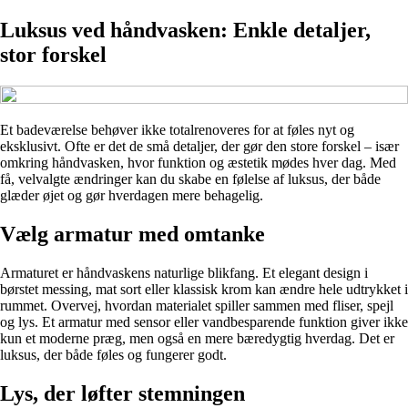
Luksus ved håndvasken: Enkle detaljer,
stor forskel
Et badeværelse behøver ikke totalrenoveres for at føles nyt og
eksklusivt. Ofte er det de små detaljer, der gør den store forskel – især
omkring håndvasken, hvor funktion og æstetik mødes hver dag. Med
få, velvalgte ændringer kan du skabe en følelse af luksus, der både
glæder øjet og gør hverdagen mere behagelig.
Vælg armatur med omtanke
Armaturet er håndvaskens naturlige blikfang. Et elegant design i
børstet messing, mat sort eller klassisk krom kan ændre hele udtrykket i
rummet. Overvej, hvordan materialet spiller sammen med fliser, spejl
og lys. Et armatur med sensor eller vandbesparende funktion giver ikke
kun et moderne præg, men også en mere bæredygtig hverdag. Det er
luksus, der både føles og fungerer godt.
Lys, der løfter stemningen