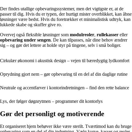
Der findes utallige opbevaringssystemer, men det vigtigste er, at de
passer til dig. Hvis du er typen, der hurtigt mister overblikket, kan åbne
løsninger være bedst. Hvis du foretrækker et minimalistisk udtryk, kan
lukkede skabe og skuffer give ro.
Overvej også fleksible løsninger som
modulreoler
,
rullekasser
eller
opbevaring under sengen
. De kan tilpasses, når dine behov ændrer
sig – og gør det lettere at holde styr på tingene, selv i små boliger.
Cirkulær økonomi i akustisk design – vejen til bæredygtig lydkomfort
Oprydning gjort nem – gør opbevaring til en del af din daglige rutine
Neutrale og accentfarver i kontorindretningen – find den rette balance
Lys, der følger døgnrytmen – programmer dit kontorlys
Gør det personligt og motiverende
Et organiseret hjem behøver ikke være sterilt. Tværtimod kan du bruge
opbevaring som en del af din indretning. Vælg kurve, kasser og reoler,