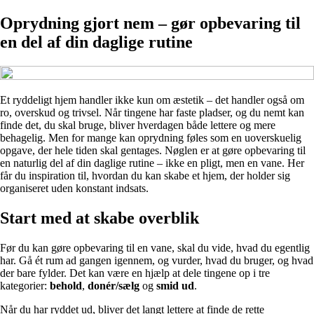
Oprydning gjort nem – gør opbevaring til
en del af din daglige rutine
Et ryddeligt hjem handler ikke kun om æstetik – det handler også om
ro, overskud og trivsel. Når tingene har faste pladser, og du nemt kan
finde det, du skal bruge, bliver hverdagen både lettere og mere
behagelig. Men for mange kan oprydning føles som en uoverskuelig
opgave, der hele tiden skal gentages. Nøglen er at gøre opbevaring til
en naturlig del af din daglige rutine – ikke en pligt, men en vane. Her
får du inspiration til, hvordan du kan skabe et hjem, der holder sig
organiseret uden konstant indsats.
Start med at skabe overblik
Før du kan gøre opbevaring til en vane, skal du vide, hvad du egentlig
har. Gå ét rum ad gangen igennem, og vurder, hvad du bruger, og hvad
der bare fylder. Det kan være en hjælp at dele tingene op i tre
kategorier:
behold
,
donér/sælg
og
smid ud
.
Når du har ryddet ud, bliver det langt lettere at finde de rette