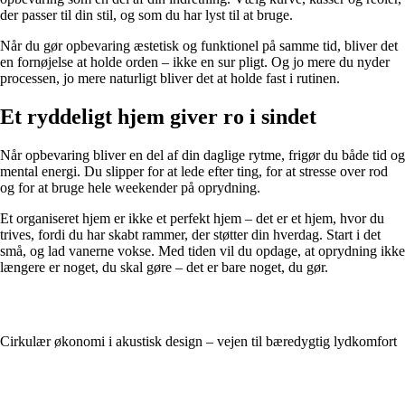
der passer til din stil, og som du har lyst til at bruge.
Når du gør opbevaring æstetisk og funktionel på samme tid, bliver det
en fornøjelse at holde orden – ikke en sur pligt. Og jo mere du nyder
processen, jo mere naturligt bliver det at holde fast i rutinen.
Et ryddeligt hjem giver ro i sindet
Når opbevaring bliver en del af din daglige rytme, frigør du både tid og
mental energi. Du slipper for at lede efter ting, for at stresse over rod
og for at bruge hele weekender på oprydning.
Et organiseret hjem er ikke et perfekt hjem – det er et hjem, hvor du
trives, fordi du har skabt rammer, der støtter din hverdag. Start i det
små, og lad vanerne vokse. Med tiden vil du opdage, at oprydning ikke
længere er noget, du skal gøre – det er bare noget, du gør.
Cirkulær økonomi i akustisk design – vejen til bæredygtig lydkomfort