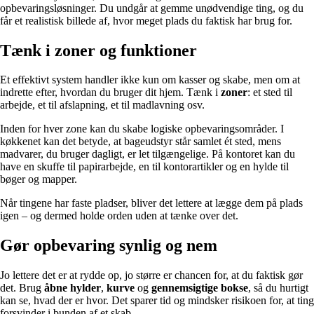
opbevaringsløsninger. Du undgår at gemme unødvendige ting, og du
får et realistisk billede af, hvor meget plads du faktisk har brug for.
Tænk i zoner og funktioner
Et effektivt system handler ikke kun om kasser og skabe, men om at
indrette efter, hvordan du bruger dit hjem. Tænk i
zoner
: et sted til
arbejde, et til afslapning, et til madlavning osv.
Inden for hver zone kan du skabe logiske opbevaringsområder. I
køkkenet kan det betyde, at bageudstyr står samlet ét sted, mens
madvarer, du bruger dagligt, er let tilgængelige. På kontoret kan du
have en skuffe til papirarbejde, en til kontorartikler og en hylde til
bøger og mapper.
Når tingene har faste pladser, bliver det lettere at lægge dem på plads
igen – og dermed holde orden uden at tænke over det.
Gør opbevaring synlig og nem
Jo lettere det er at rydde op, jo større er chancen for, at du faktisk gør
det. Brug
åbne hylder
,
kurve
og
gennemsigtige bokse
, så du hurtigt
kan se, hvad der er hvor. Det sparer tid og mindsker risikoen for, at ting
forsvinder i bunden af et skab.