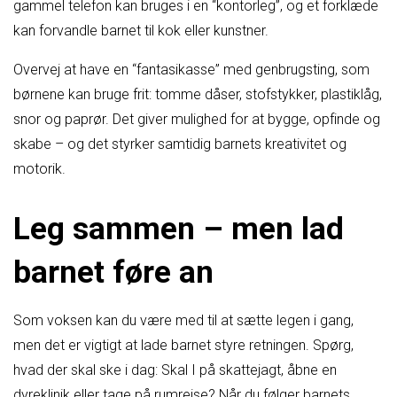
gammel telefon kan bruges i en “kontorleg”, og et forklæde
kan forvandle barnet til kok eller kunstner.
Overvej at have en “fantasikasse” med genbrugsting, som
børnene kan bruge frit: tomme dåser, stofstykker, plastiklåg,
snor og paprør. Det giver mulighed for at bygge, opfinde og
skabe – og det styrker samtidig barnets kreativitet og
motorik.
Leg sammen – men lad
barnet føre an
Som voksen kan du være med til at sætte legen i gang,
men det er vigtigt at lade barnet styre retningen. Spørg,
hvad der skal ske i dag: Skal I på skattejagt, åbne en
dyreklinik eller tage på rumrejse? Når du følger barnets