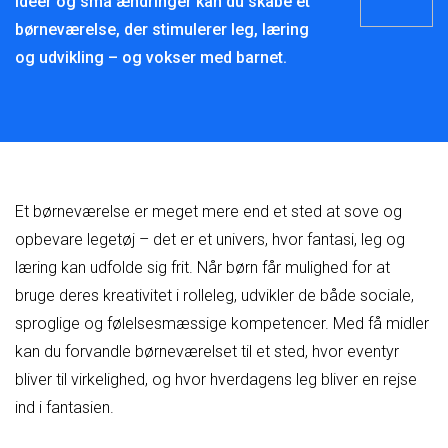
idéer og små ændringer kan du skabe et
børneværelse, der stimulerer leg, læring
og udvikling – og vokser med barnet.
Et børneværelse er meget mere end et sted at sove og
opbevare legetøj – det er et univers, hvor fantasi, leg og
læring kan udfolde sig frit. Når børn får mulighed for at
bruge deres kreativitet i rolleleg, udvikler de både sociale,
sproglige og følelsesmæssige kompetencer. Med få midler
kan du forvandle børneværelset til et sted, hvor eventyr
bliver til virkelighed, og hvor hverdagens leg bliver en rejse
ind i fantasien.