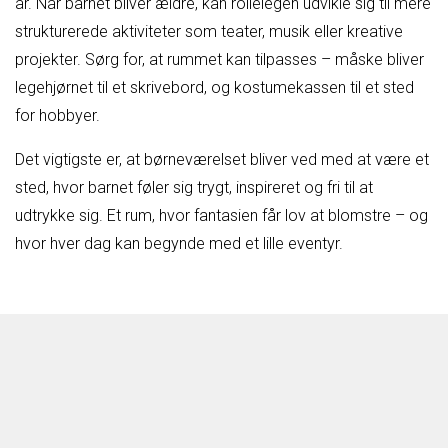
år. Når barnet bliver ældre, kan rollelegen udvikle sig til mere
strukturerede aktiviteter som teater, musik eller kreative
projekter. Sørg for, at rummet kan tilpasses – måske bliver
legehjørnet til et skrivebord, og kostumekassen til et sted
for hobbyer.
Det vigtigste er, at børneværelset bliver ved med at være et
sted, hvor barnet føler sig trygt, inspireret og fri til at
udtrykke sig. Et rum, hvor fantasien får lov at blomstre – og
hvor hver dag kan begynde med et lille eventyr.