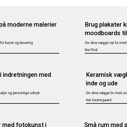
 på moderne malerier
Brug plakater k
moodboards til
for kunst og bevaring
Giv dine vægge nyt liv med 
Nia Pind
i indretningen med
Keramisk vægk
inde og ude
taljer og personlige udtryk
Giv dine vægge liv med uni
Hie Vestergaard
r med fotokunst i
Små rum med st