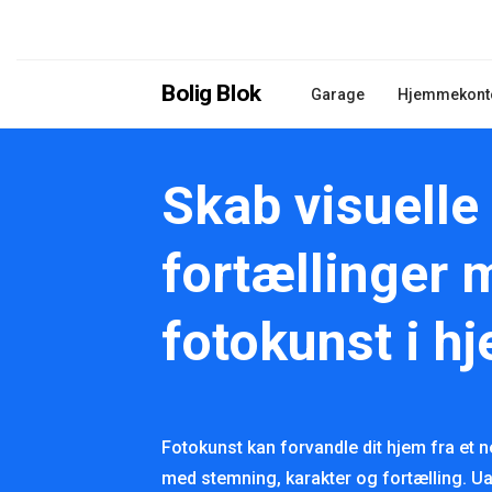
Bolig Blok
Garage
Hjemmekont
Skab visuelle
fortællinger 
fotokunst i h
Fotokunst kan forvandle dit hjem fra et neu
med stemning, karakter og fortælling. U