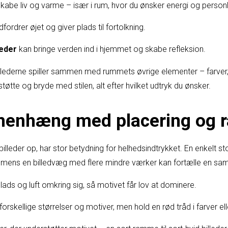
kabe liv og varme – især i rum, hvor du ønsker energi og person
fordrer øjet og giver plads til fortolkning.
leder
kan bringe verden ind i hjemmet og skabe refleksion.
llederne spiller sammen med rummets øvrige elementer – farver,
tøtte og bryde med stilen, alt efter hvilket udtryk du ønsker.
enhæng med placering og 
lleder op, har stor betydning for helhedsindtrykket. En enkelt st
mens en billedvæg med flere mindre værker kan fortælle en saml
plads og luft omkring sig, så motivet får lov at dominere.
forskellige størrelser og motiver, men hold en rød tråd i farver el