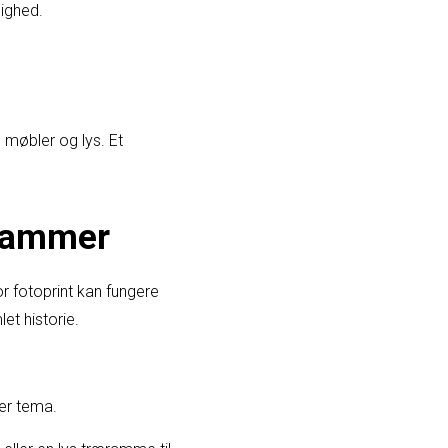
lighed.
 møbler og lys. Et
rammer
or fotoprint kan fungere
et historie.
ler tema.