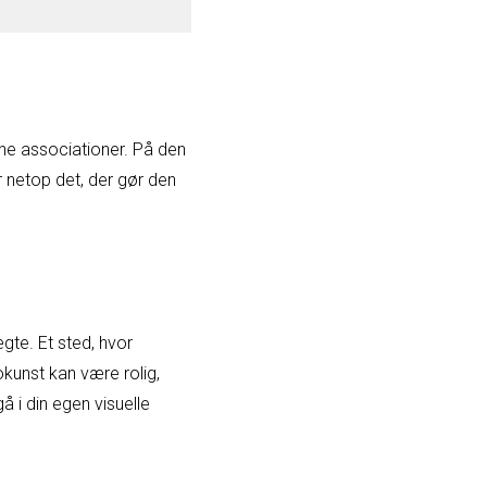
ne associationer. På den
r netop det, der gør den
gte. Et sted, hvor
okunst kan være rolig,
gå i din egen visuelle