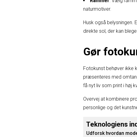
Rammer
: Vælg rammer
naturmotiver.
Husk også belysningen. Et 
direkte sol, der kan blege
Gør fotoku
Fotokunst behøver ikke ku
præsenteres med omtanke. 
få nyt liv som print i høj kv
Overvej at kombinere pro
personlige og det kunstneri
Teknologiens in
Udforsk hvordan moder