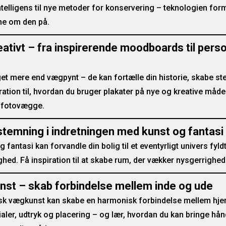
ntelligens til nye metoder for konservering – teknologien fo
ne om den på.
eativt – fra inspirerende moodboards til pers
t mere end vægpynt – de kan fortælle din historie, skabe st
iration til, hvordan du bruger plakater på nye og kreative måd
e fotovægge.
stemning i indretningen med kunst og fantasi
 fantasi kan forvandle din bolig til et eventyrligt univers fyl
ghed. Få inspiration til at skabe rum, der vækker nysgerrighe
st – skab forbindelse mellem inde og ude
sk vægkunst kan skabe en harmonisk forbindelse mellem hjem
rialer, udtryk og placering – og lær, hvordan du kan bringe hånd