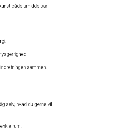
okunst både umiddelbar
rgi.
 nysgerrighed.
r indretningen sammen.
g selv, hvad du gerne vil
 enkle rum.