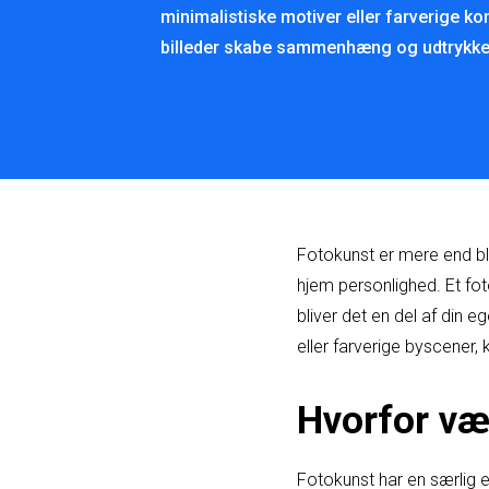
minimalistiske motiver eller farverige ko
billeder skabe sammenhæng og udtrykke,
Fotokunst er mere end blo
hjem personlighed. Et fotog
bliver det en del af din 
eller farverige byscener, 
Hvorfor væ
Fotokunst har en særlig ev