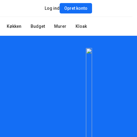
Log ind
Opret konto
Køkken
Budget
Murer
Kloak