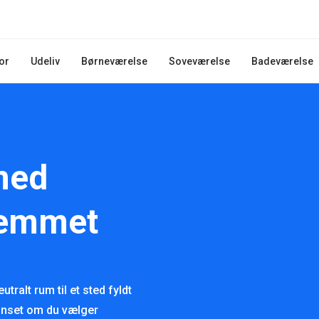
or
Udeliv
Børneværelse
Soveværelse
Badeværelse
med
jemmet
tralt rum til et sted fyldt
anset om du vælger