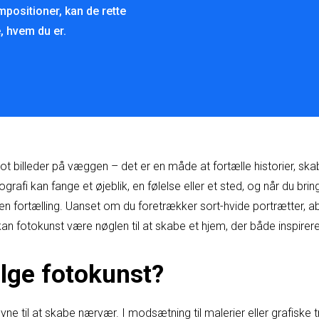
mpositioner, kan de rette
 hvem du er.
t billeder på væggen – det er en måde at fortælle historier, ska
rafi kan fange et øjeblik, en følelse eller et sted, og når du bringe
egen fortælling. Uanset om du foretrækker sort-hvide portrætter, 
kan fotokunst være nøglen til at skabe et hjem, der både inspirere
lge fotokunst?
ne til at skabe nærvær. I modsætning til malerier eller grafiske tr