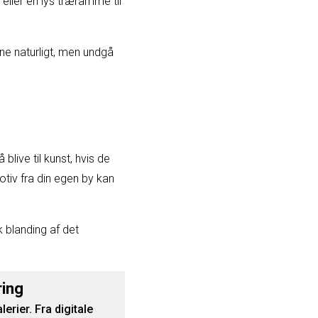
 eller en lys træramme til
rne naturligt, men undgå
live til kunst, hvis de
otiv fra din egen by kan
 blanding af det
ring
rier. Fra digitale