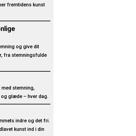
rmer fremtidens kunst
onlige
emning og give dit
er, fra stemningsfulde
dt med stemning,
d og glæde – hver dag.
mets indre og det fri.
lavet kunst ind i din