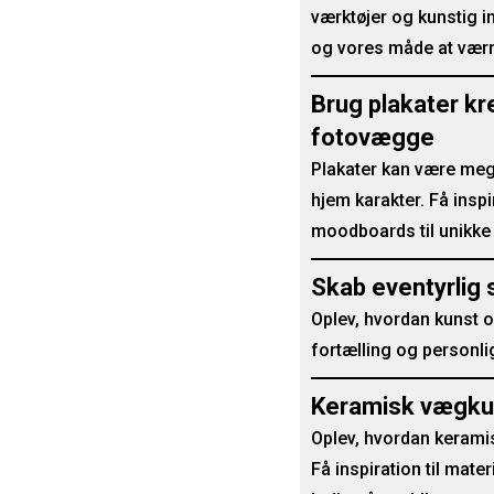
værktøjer og kunstig i
og vores måde at vær
Brug plakater kr
fotovægge
Plakater kan være mege
hjem karakter. Få insp
moodboards til unikk
Skab eventyrlig 
Oplev, hvordan kunst og
fortælling og personli
Keramisk vægkun
Oplev, hvordan kerami
Få inspiration til mate