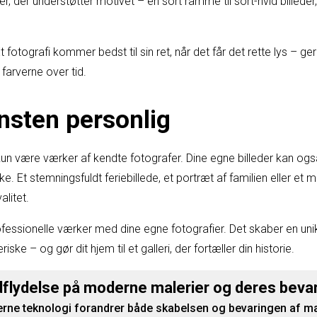
, der understøtter motivet – en sort ramme til sort-hvid billeder,
fotografi kommer bedst til sin ret, når det får det rette lys – ge
 farverne over tid.
nsten personlig
n være værker af kendte fotografer. Dine egne billeder kan også b
Et stemningsfuldt feriebillede, et portræt af familien eller et m
alitet.
fessionelle værker med dine egne fotografier. Det skaber en unik
ske – og gør dit hjem til et galleri, der fortæller din historie.
dflydelse på moderne malerier og deres beva
ne teknologi forandrer både skabelsen og bevaringen af male