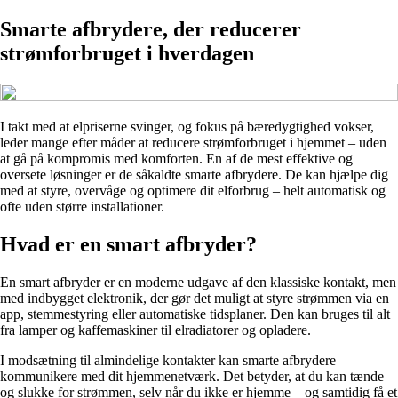
Smarte afbrydere, der reducerer
strømforbruget i hverdagen
I takt med at elpriserne svinger, og fokus på bæredygtighed vokser,
leder mange efter måder at reducere strømforbruget i hjemmet – uden
at gå på kompromis med komforten. En af de mest effektive og
oversete løsninger er de såkaldte smarte afbrydere. De kan hjælpe dig
med at styre, overvåge og optimere dit elforbrug – helt automatisk og
ofte uden større installationer.
Hvad er en smart afbryder?
En smart afbryder er en moderne udgave af den klassiske kontakt, men
med indbygget elektronik, der gør det muligt at styre strømmen via en
app, stemmestyring eller automatiske tidsplaner. Den kan bruges til alt
fra lamper og kaffemaskiner til elradiatorer og opladere.
I modsætning til almindelige kontakter kan smarte afbrydere
kommunikere med dit hjemmenetværk. Det betyder, at du kan tænde
og slukke for strømmen, selv når du ikke er hjemme – og samtidig få et