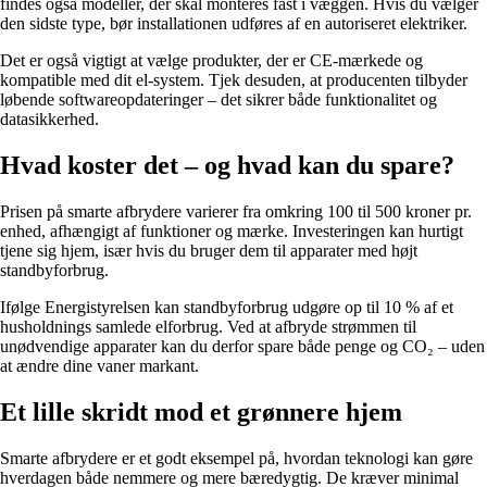
findes også modeller, der skal monteres fast i væggen. Hvis du vælger
den sidste type, bør installationen udføres af en autoriseret elektriker.
Det er også vigtigt at vælge produkter, der er CE-mærkede og
kompatible med dit el-system. Tjek desuden, at producenten tilbyder
løbende softwareopdateringer – det sikrer både funktionalitet og
datasikkerhed.
Hvad koster det – og hvad kan du spare?
Prisen på smarte afbrydere varierer fra omkring 100 til 500 kroner pr.
enhed, afhængigt af funktioner og mærke. Investeringen kan hurtigt
tjene sig hjem, især hvis du bruger dem til apparater med højt
standbyforbrug.
Ifølge Energistyrelsen kan standbyforbrug udgøre op til 10 % af et
husholdnings samlede elforbrug. Ved at afbryde strømmen til
unødvendige apparater kan du derfor spare både penge og CO₂ – uden
at ændre dine vaner markant.
Et lille skridt mod et grønnere hjem
Smarte afbrydere er et godt eksempel på, hvordan teknologi kan gøre
hverdagen både nemmere og mere bæredygtig. De kræver minimal