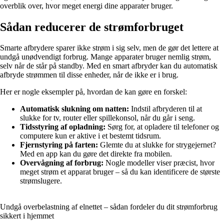
overblik over, hvor meget energi dine apparater bruger.
Sådan reducerer de strømforbruget
Smarte afbrydere sparer ikke strøm i sig selv, men de gør det lettere at
undgå unødvendigt forbrug. Mange apparater bruger nemlig strøm,
selv når de står på standby. Med en smart afbryder kan du automatisk
afbryde strømmen til disse enheder, når de ikke er i brug.
Her er nogle eksempler på, hvordan de kan gøre en forskel:
Automatisk slukning om natten:
Indstil afbryderen til at
slukke for tv, router eller spillekonsol, når du går i seng.
Tidsstyring af opladning:
Sørg for, at opladere til telefoner og
computere kun er aktive i et bestemt tidsrum.
Fjernstyring på farten:
Glemte du at slukke for strygejernet?
Med en app kan du gøre det direkte fra mobilen.
Overvågning af forbrug:
Nogle modeller viser præcist, hvor
meget strøm et apparat bruger – så du kan identificere de største
strømslugere.
Undgå overbelastning af elnettet – sådan fordeler du dit strømforbrug
sikkert i hjemmet