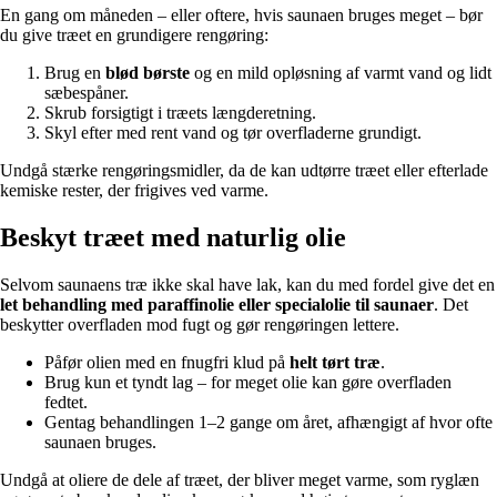
En gang om måneden – eller oftere, hvis saunaen bruges meget – bør
du give træet en grundigere rengøring:
Brug en
blød børste
og en mild opløsning af varmt vand og lidt
sæbespåner.
Skrub forsigtigt i træets længderetning.
Skyl efter med rent vand og tør overfladerne grundigt.
Undgå stærke rengøringsmidler, da de kan udtørre træet eller efterlade
kemiske rester, der frigives ved varme.
Beskyt træet med naturlig olie
Selvom saunaens træ ikke skal have lak, kan du med fordel give det en
let behandling med paraffinolie eller specialolie til saunaer
. Det
beskytter overfladen mod fugt og gør rengøringen lettere.
Påfør olien med en fnugfri klud på
helt tørt træ
.
Brug kun et tyndt lag – for meget olie kan gøre overfladen
fedtet.
Gentag behandlingen 1–2 gange om året, afhængigt af hvor ofte
saunaen bruges.
Undgå at oliere de dele af træet, der bliver meget varme, som ryglæn