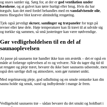
og snavs samler sig. Sørg for, at der er
god ventilation under
bænkene
, og at gulvet kan tørre hurtigt efter brug. Hvis du har
trægulv, kan det med fordel behandles med en
vandafvisende olie
,
mens flisegulve blot kræver almindelig rengøring.
Tjek også jævnligt
skruer, samlinger og træpaneler
for tegn på
revner eller løse dele. Høje temperaturer kan få træet til at udvide sig
og trække sig sammen, så små justeringer kan være nødvendige.
Gør vedligeholdelsen til en del af
saunaoplevelsen
At passe på saunaens træ handler ikke kun om æstetik – det er også en
måde at forlænge oplevelsen af ro og velvære. Når du tager dig tid til
at rengøre og pleje træet, bevarer du ikke bare saunaens udseende, men
også den særlige duft og atmosfære, som gør rummet unikt.
Med regelmæssig pleje, god udluftning og en smule omtanke kan din
sauna holde sig smuk, sund og indbydende i mange år frem.
Vedligehold saunaens træ – sådan bevarer du det smukt og holdbart i