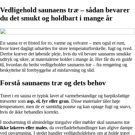
Vedligehold saunaens træ – sådan bevarer
du det smukt og holdbart i mange år
En sauna er et fristed for ro, varme og velvære – men også et rum,
hvor træet dagligt udsættes for store temperaturforskelle, fugt og sved.
Derfor kræver det løbende pleje, hvis du vil bevare saunaens smukke
udtryk og sikre, at materialerne holder i mange år. Her får du en guide
til, hvordan du bedst vedligeholder saunaens træ – fra rengøring og
beskyttelse til forebyggelse af misfarvning og slid.
Forstå saunaens træ og dets behov
Træet i en sauna er typisk lavet af varmebestandige og harpiksfattige
træsorter som
asp, el, fyr eller gran
. Disse materialer tåler høje
temperaturer, men de er samtidig porøse og kan optage fugt og snavs,
hvis de ikke behandles korrekt.
I modsætning til almindelige trægulve eller møbler skal saunaens træ
ikke lakeres eller males
, da overfladebehandlinger kan afgive dampe
ved opvarmning. I stedet handler vedligeholdelsen om at holde træet