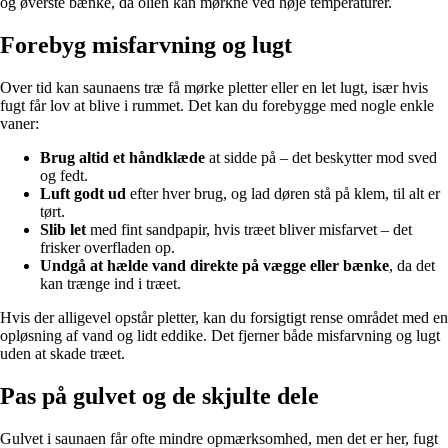
og øverste bænke, da olien kan mørkne ved høje temperaturer.
Forebyg misfarvning og lugt
Over tid kan saunaens træ få mørke pletter eller en let lugt, især hvis
fugt får lov at blive i rummet. Det kan du forebygge med nogle enkle
vaner:
Brug altid et håndklæde
at sidde på – det beskytter mod sved
og fedt.
Luft godt ud
efter hver brug, og lad døren stå på klem, til alt er
tørt.
Slib let
med fint sandpapir, hvis træet bliver misfarvet – det
frisker overfladen op.
Undgå at hælde vand direkte på vægge eller bænke
, da det
kan trænge ind i træet.
Hvis der alligevel opstår pletter, kan du forsigtigt rense området med en
opløsning af vand og lidt eddike. Det fjerner både misfarvning og lugt
uden at skade træet.
Pas på gulvet og de skjulte dele
Gulvet i saunaen får ofte mindre opmærksomhed, men det er her, fugt